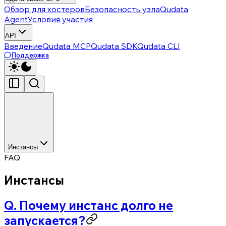
Обзор для хостеров
Безопасность узла
Qudata
Agent
Условия участия
API
Введение
Qudata MCP
Qudata SDK
Qudata CLI
Поддержка
Инстансы
FAQ
Инстансы
Q. Почему инстанс долго не
запускается?