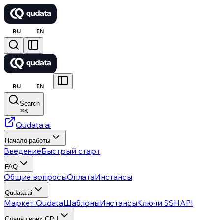
RU
EN
RU
EN
Search
⌘
K
Qudata.ai
Начало работы
Введение
Быстрый старт
FAQ
Общие вопросы
Оплата
Инстансы
Qudata.ai
Маркет Qudata
Шаблоны
Инстансы
Ключи SSH
API
Сдача своих GPU