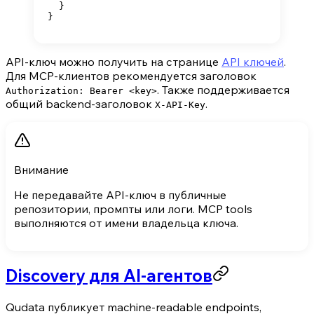
  }
}
API-ключ можно получить на странице
API ключей
.
Для MCP-клиентов рекомендуется заголовок
. Также поддерживается
Authorization: Bearer <key>
общий backend-заголовок
.
X-API-Key
Внимание
Не передавайте API-ключ в публичные
репозитории, промпты или логи. MCP tools
выполняются от имени владельца ключа.
Discovery для AI-агентов
Qudata публикует machine-readable endpoints,