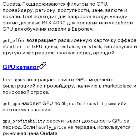
Qudata. Поддерживаются фильтры по GPU,
провайдеру, региону, доступности, цене, валюте и
локали. Tool подходит для запросов вроде: «найди
самые дешевые RTX 4090 для аренды» или «подбери
GPU для обучения модели в Европе».
возвращает расширенную карточку оффера
get_offer
по
: GPU, цены,
,
, тип запуска и
offer_id
rentable
in_stock
другую информацию, нужную перед арендой.
GPU каталог
возвращает список GPU-моделей с
list_gpus
фильтрацией по провайдеру, наличию в marketplace и
поисковой строке.
находит GPU по
,
или
get_gpu
ObjectId
translit_name
похожему названию.
рассчитывает доходность GPU за
gpu_profitability
период. Если
не передан, используется
hourly_price
рыночная цена Qudata.