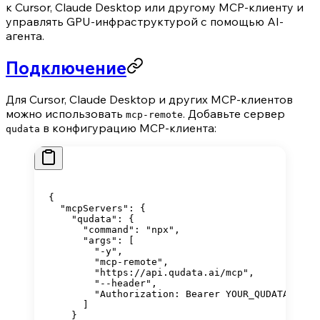
к Cursor, Claude Desktop или другому MCP-клиенту и
управлять GPU-инфраструктурой с помощью AI-
агента.
Подключение
Для Cursor, Claude Desktop и других MCP-клиентов
можно использовать
. Добавьте сервер
mcp-remote
в конфигурацию MCP-клиента:
qudata
{
  "mcpServers"
: {
    "qudata"
: {
      "command"
: 
"npx"
,
      "args"
: [
        "-y"
,
        "mcp-remote"
,
        "https://api.qudata.ai/mcp"
,
        "--header"
,
        "Authorization: Bearer YOUR_QUDATA_API_
      ]
    }