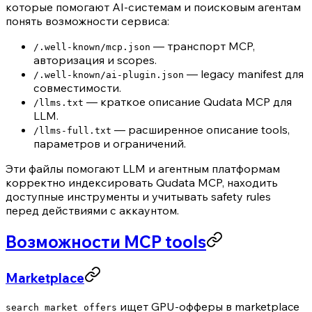
которые помогают AI-системам и поисковым агентам
понять возможности сервиса:
— транспорт MCP,
/.well-known/mcp.json
авторизация и scopes.
— legacy manifest для
/.well-known/ai-plugin.json
совместимости.
— краткое описание Qudata MCP для
/llms.txt
LLM.
— расширенное описание tools,
/llms-full.txt
параметров и ограничений.
Эти файлы помогают LLM и агентным платформам
корректно индексировать Qudata MCP, находить
доступные инструменты и учитывать safety rules
перед действиями с аккаунтом.
Возможности MCP tools
Marketplace
ищет GPU-офферы в marketplace
search_market_offers