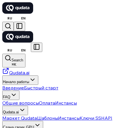
RU
EN
RU
EN
Search
⌘
K
Qudata.ai
Начало работы
Введение
Быстрый старт
FAQ
Общие вопросы
Оплата
Инстансы
Qudata.ai
Маркет Qudata
Шаблоны
Инстансы
Ключи SSH
API
Сдача своих GPU