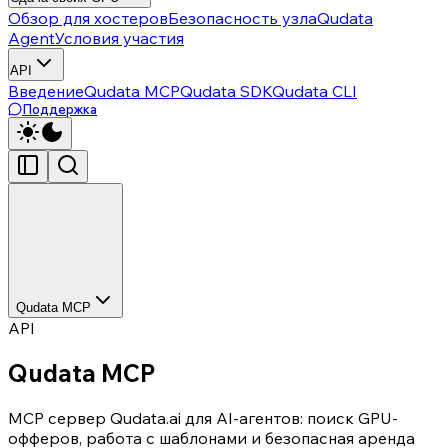
Обзор для хостеров
Безопасность узла
Qudata
Agent
Условия участия
API
Введение
Qudata MCP
Qudata SDK
Qudata CLI
Поддержка
Qudata MCP
API
Qudata MCP
MCP сервер Qudata.ai для AI-агентов: поиск GPU-
офферов, работа с шаблонами и безопасная аренда