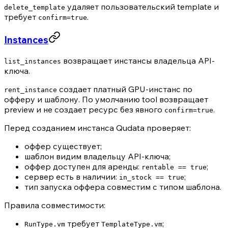
удаляет пользовательский template и
delete_template
требует
.
confirm=true
Instances
возвращает инстансы владельца API-
list_instances
ключа.
создает платный GPU-инстанс по
rent_instance
офферу и шаблону. По умолчанию tool возвращает
preview и не создает ресурс без явного
.
confirm=true
Перед созданием инстанса Qudata проверяет:
оффер существует;
шаблон видим владельцу API-ключа;
оффер доступен для аренды:
;
rentable == true
сервер есть в наличии:
;
in_stock == true
тип запуска оффера совместим с типом шаблона.
Правила совместимости:
требует
;
RunType.vm
TemplateType.vm