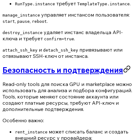
требует
.
RunType.instance
TemplateType.instance
управляет инстансом пользователя:
manage_instance
,
,
.
start
pause
reboot
удаляет инстанс владельца API-
destroy_instance
ключа и требует
.
confirm=true
и
привязывают или
attach_ssh_key
detach_ssh_key
отвязывают SSH-ключ от инстанса.
Безопасность и подтверждения
Read-only tools для поиска GPU и marketplace можно
использовать для анализа и подбора конфигураций.
Tools, которые меняют состояние аккаунта или
создают платные ресурсы, требуют API-ключ и
дополнительные подтверждения.
Особенно важно:
может списать баланс и создать
rent_instance
внешний ресурс у провайдера;